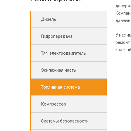
доверят
Компани
Дизель
данный 
У нас и
Гидропередача
ремонт 
кратчай
Тяг. электродвигатель
Экипажная часть
Топливная система
Компрессор
Системы безопасности