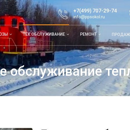
+7(499) 707-29-74
info@ppsokol.ru
ОЗЫ
ТЕХ.ОБСЛУЖИВАНИЕ
РЕМОНТ
ПРОДАЖ
е обслуживание теп