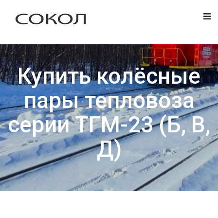
Купить колёсные
пары тепловоза
серии ТГМ-23 (Б, В,
Д)