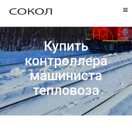
Купить
контроллера
машиниста
тепловоза